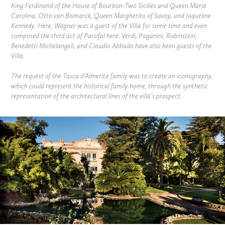
King Ferdinand of the House of Bourbon-Two Sicilies and Queen Maria
Carolina, Otto van Bismarck, Queen Margherita of Savoy, and Jaqueline
Kennedy. Here, Wagner was a guest of the Villa for some time and even
composed the third act of Parsifal here. Verdi, Paganini, Rubinstein,
Benedetti Michelangeli, and Claudio Abbado have also been guests of the
Villa.
The request of the Tasca d'Almerita family was to create an iconography,
which could represent the historical family home, through the synthetic
representation of the architectural lines of the villa's prospect.