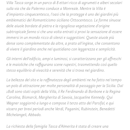
Villa Tasca sorge in un parco di 8 ettari ricco di agrumeti e alberi secolari
sulla via che da Palermo conduce a Monreale. Mentre la Villa è
d'impianto cinquecentesco, l'oasi che la protegge è uno dei giardini più
emblematici del Romanticismo siciliano Ottocentesco. Le forme sinuose
delle aiuole bordate di pietra e la rigogliosa vegetazione d'origine
subtropicale fanno si che una volta entrati si provi la sensazione di essere
immersi in un mondo ricco di silenzi e suggestioni. Queste aiuole più
dense sono complementate da altre, a prato all'inglese, che consentono
di vivere il giardino anche nel quotidiano con leggerezza e semplicità.
Gli interni dell'edificio, ampi e luminosi, si caratterizzano per gli affreschi
e le maioliche che raffigurano scene rupestri, trasmettendo così quello
stesso equilibrio di vivacità e serenità che si trova nel giardino.
La bellezza del sito e la raffinatezza degli ambienti ne ha fatto nel tempo
un polo di attrazione per molte personalità di passaggio per la Sicilia. Dal
1808 sono stati ospiti della Villa, il Re Ferdinando di Borbone e la Regina
Carolina, Bismarck, Margherita di Savoia, Jacqueline Kennedy. Qui
Wagner soggiornò a lungo e compose il terzo atto del Parsifal, e qui
vissero per brevi periodi anche Verdi, Paganini, Rubinstein, Benedetti
Michelangeli, Abbado.
La richiesta della famiglia Tasca d’Almerita è stata di creare una