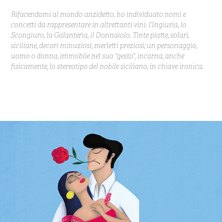
Rifacendomi al mondo anzidetto, ho individuato nomi e
concetti da rappresentare in altrettanti vini: l’Ingiuria, lo
Scongiuro, la Galanterìa, il Donnaiolo. Tinte piatte, solari,
siciliane, decori minuziosi, merletti preziosi; un personaggio,
uomo o donna, immobile nel suo “gesto”, incarna, anche
fisicamente, lo stereotipo del nobile siciliano, in chiave ironica.